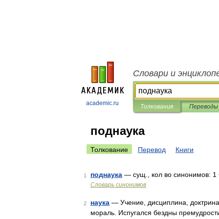
Словари и энциклоп
academic.ru
Толкования
Переводы
поднаука
Толкование
Перевод
Книги
поднаука
— сущ., кол во синонимов: 1 
1
Словарь синонимов
наука
— Учение, дисциплина, доктрина,
2
мораль. Испугался бездны премудрости