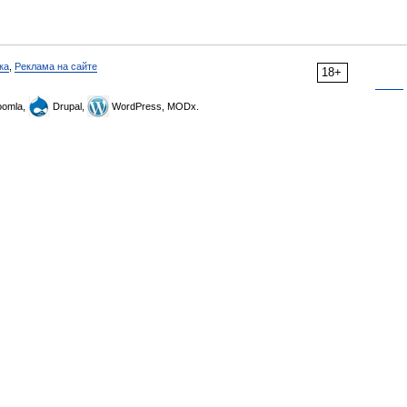
ка
,
Реклама на сайте
18+
omla,
Drupal,
WordPress, MODx.